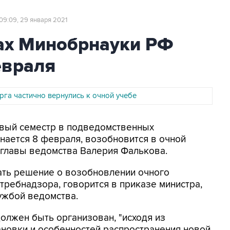
09:09, 29 января 2021
зах Минобрнауки РФ
евраля
рга частично вернулись к очной учебе
овый семестр в подведомственных
нается 8 февраля, возобновится в очной
 главы ведомства Валерия Фалькова.
ть решение о возобновлении очного
требнадзора, говорится в приказе министра,
ужбой ведомства.
должен быть организован, "исходя из
ановки и особенностей распространения новой