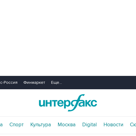
с-Россия
Финмаркет
Еще...
а
Спорт
Культура
Москва
Digital
Новости
С