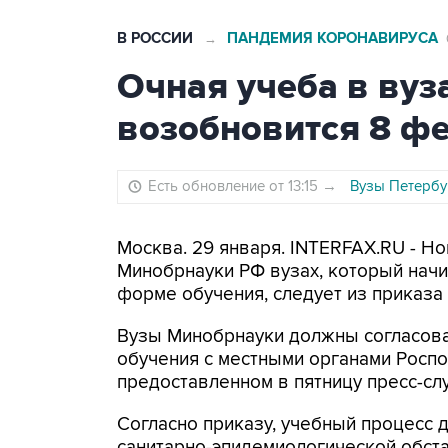
В РОССИИ
ПАНДЕМИЯ КОРОНАВИРУСА
→
Очная учеба в ву
возобновится 8 ф
Есть обновление от 13:15
→
Вузы Петербу
Москва. 29 января. INTERFAX.RU - Н
Минобрнауки РФ вузах, который начи
форме обучения, следует из приказа
Вузы Минобрнауки должны согласова
обучения с местными органами Роспо
предоставленном в пятницу пресс-сл
Согласно приказу, учебный процесс 
санитарно-эпидемиологической обст