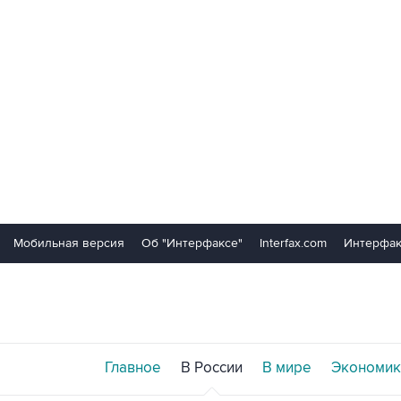
Мобильная версия
Об "Интерфаксе"
Interfax.com
Интерфак
Главное
В России
В мире
Экономик