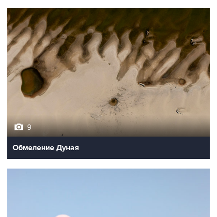
9
Обмеление Дуная