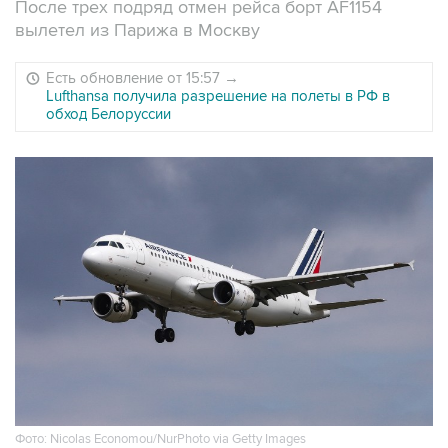
После трех подряд отмен рейса борт AF1154
вылетел из Парижа в Москву
Есть обновление от 15:57
→
Lufthansa получила разрешение на полеты в РФ в
обход Белоруссии
Фото: Nicolas Economou/NurPhoto via Getty Images