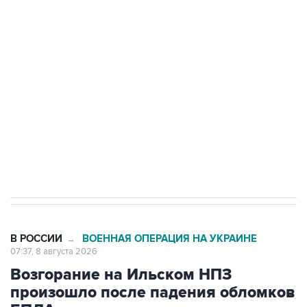
Росгвардии
Беспилотные технологии и ИИ на службе у
электросетевых объектов и агрокомплексов
Социальная реклама, АНО «Национальные приоритеты».
ИНН 7725383515 Erid: F7NfYUJCUneVdwcydK6A
Кабмин РФ разрешил до 1 июля 2027 года
импорт, выпуск и обращение бензина Евро 2,
Евро 3, Евро 4
В РОССИИ
ВОЕННАЯ ОПЕРАЦИЯ НА УКРАИНЕ
→
07:37, 8 августа 2026
Возгорание на Ильском НПЗ
произошло после падения обломков