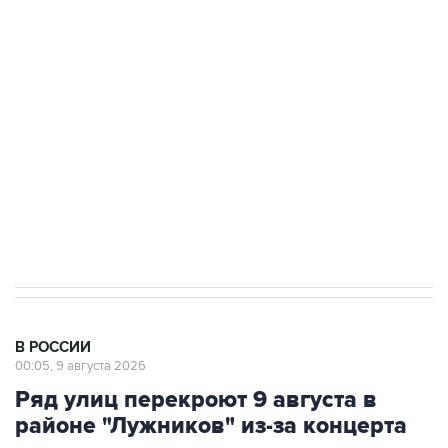
области подверглось атаке БПЛА
Беспилотные технологии и ИИ на службе у
электросетевых объектов и агрокомплексов
Социальная реклама, АНО «Национальные приоритеты».
ИНН 7725383515 Erid: F7NfYUJCUneVdwcydK6A
Кабмин РФ разрешил до 1 июля 2027 года
импорт, выпуск и обращение бензина Евро 2,
Евро 3, Евро 4
В РОССИИ
00:05, 9 августа 2026
Ряд улиц перекроют 9 августа в
районе "Лужников" из-за концерта