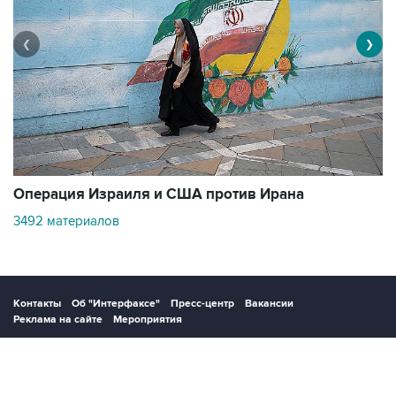
❮
❯
В
Операция Израиля и США против Ирана
1
3492 материалов
Контакты
Об "Интерфаксе"
Пресс-центр
Вакансии
Реклама на сайте
Мероприятия