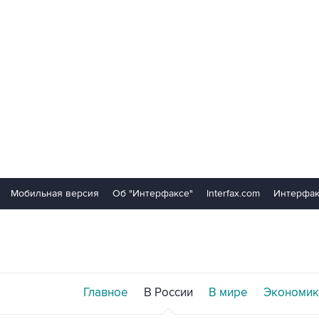
Мобильная версия
Об "Интерфаксе"
Interfax.com
Интерфак
Главное
В России
В мире
Экономик