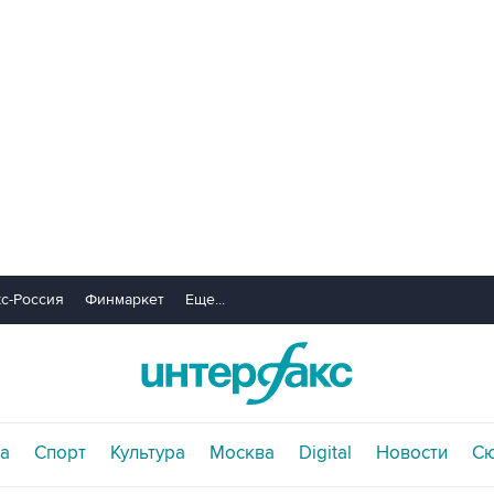
с-Россия
Финмаркет
Еще...
а
Спорт
Культура
Москва
Digital
Новости
С