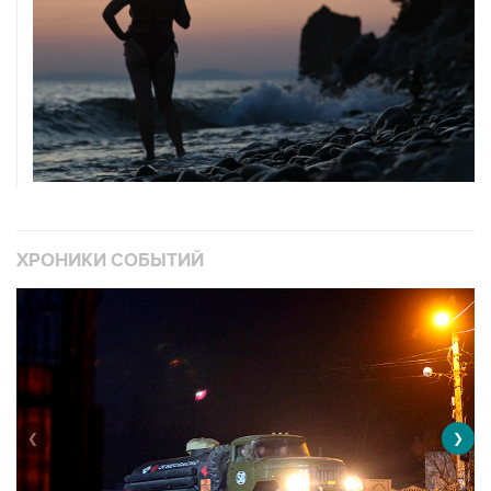
ХРОНИКИ СОБЫТИЙ
❮
❯