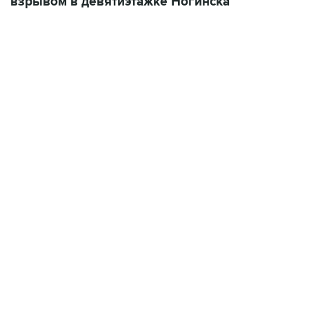
взрывом в девятиэтажке Ногинска
12:56, 9 августа 2026