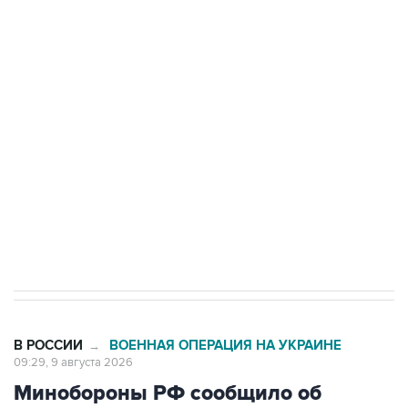
Промышленное предприятие в Самарской
области подверглось атаке БПЛА
Беспилотные технологии и ИИ на службе у
электросетевых объектов и агрокомплексов
Социальная реклама, АНО «Национальные приоритеты».
ИНН 7725383515 Erid: F7NfYUJCUneVdwcydK6A
Кабмин РФ разрешил до 1 июля 2027 года
импорт, выпуск и обращение бензина Евро 2,
Евро 3, Евро 4
В РОССИИ
ВОЕННАЯ ОПЕРАЦИЯ НА УКРАИНЕ
→
09:29, 9 августа 2026
Минобороны РФ сообщило об