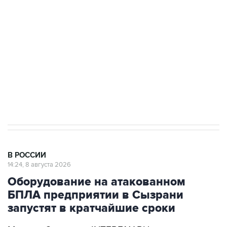
Беспилотные технологии и ИИ на службе у
электросетевых объектов и агрокомплексов
Социальная реклама, АНО «Национальные приоритеты».
ИНН 7725383515 Erid: F7NfYUJCUneVdwcydK6A
Кабмин РФ разрешил до 1 июля 2027 года
импорт, выпуск и обращение бензина Евро 2,
Евро 3, Евро 4
В РОССИИ
14:24, 8 августа 2026
Оборудование на атакованном
БПЛА предприятии в Сызрани
запустят в кратчайшие сроки