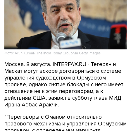
Фото: Arun Kumar/ The India Today Group via Getty Images
Москва. 8 августа. INTERFAX.RU - Тегеран и
Маскат могут вскоре договориться о системе
управления судоходством в Ормузском
проливе, однако снятие блокады с него имеет
отношение не к этим переговорам, а к
действиям США, заявил в субботу глава МИД
Ирана Аббас Аракчи.
"Переговоры с Оманом относительно
правового механизма и управления Ормузским
проливом, с определением маршрута