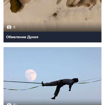
9
Обмеление Дуная