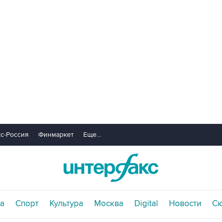
с-Россия
Финмаркет
Еще...
а
Спорт
Культура
Москва
Digital
Новости
С