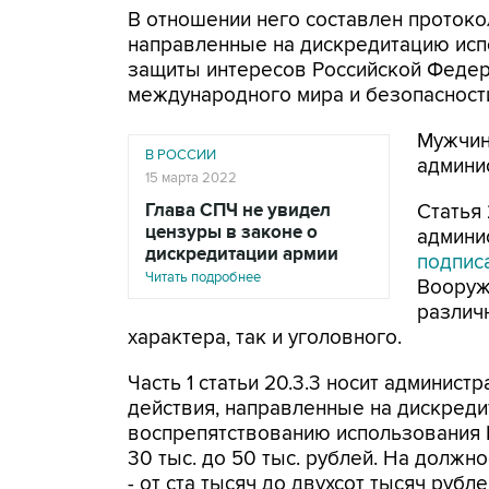
В отношении него составлен протокол 
направленные на дискредитацию исп
защиты интересов Российской Федер
международного мира и безопасности
Мужчин
В РОССИИ
админи
15 марта 2022
Глава СПЧ не увидел
Статья 
цензуры в законе о
админи
дискредитации армии
подпис
Читать подробнее
Вооруж
различ
характера, так и уголовного.
Часть 1 статьи 20.3.3 носит админис
действия, направленные на дискред
воспрепятствованию использования 
30 тыс. до 50 тыс. рублей. На должн
- от ста тысяч до двухсот тысяч рубле