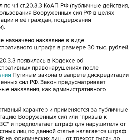
по ч.1 ст.20.3.3 КоАП РФ (публичные действия,
ользования Вооруженных сил РФ в целях
ации и её граждан, поддержания
).
е назначено наказание в виде
стративного штрафа в размере 30 тыс. рублей.
20.3.3 появилась в Кодексе об
стративных правонарушениях после
ания
Путиным закона о запрете дискредитации
енных сил РФ. Закон предусматривает
ные наказания, как административного
тративный характер и применяется за публичные
итацию Вооруженных сил или "призыв к
ВС" и предполагает штраф для нарушителя от
остных лиц по данной статье налагается штраф
й; на юридических лиц - от трехсот тысяч до