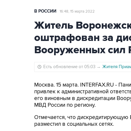
В РОССИИ
16:48, 15 марта 2022
Житель Воронежск
оштрафован за ди
Вооруженных сил
Есть обновление от 05:03
→
Жителя Приам
Москва. 15 марта. INTERFAX.RU - Па
привлек к административной ответст
его виновным в дискредитации Воор
МВД России по региону.
Отмечается, что дискредитирующую
разместил в социальных сетях.