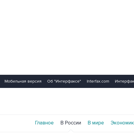
Мобильная версия
Об "Интерфаксе"
Interfax.com
Интерфак
Главное
В России
В мире
Экономик