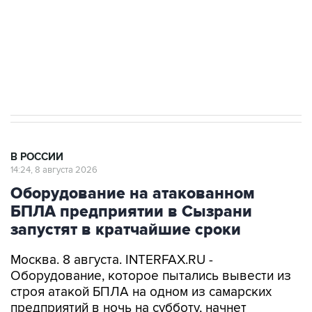
Социальная реклама, АНО «Национальные приоритеты».
ИНН 7725383515 Erid: F7NfYUJCUneVdwcydK6A
Кабмин РФ разрешил до 1 июля 2027 года
импорт, выпуск и обращение бензина Евро 2,
Евро 3, Евро 4
В РОССИИ
14:24, 8 августа 2026
Оборудование на атакованном
БПЛА предприятии в Сызрани
запустят в кратчайшие сроки
Москва. 8 августа. INTERFAX.RU -
Оборудование, которое пытались вывести из
строя атакой БПЛА на одном из самарских
предприятий в ночь на субботу, начнет