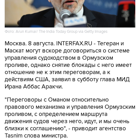
Фото: Arun Kumar/ The India Today Group via Getty Images
Москва. 8 августа. INTERFAX.RU - Тегеран и
Маскат могут вскоре договориться о системе
управления судоходством в Ормузском
проливе, однако снятие блокады с него имеет
отношение не к этим переговорам, а к
действиям США, заявил в субботу глава МИД
Ирана Аббас Аракчи.
"Переговоры с Оманом относительно
правового механизма и управления Ормузским
проливом, с определением маршрута
движения судов через него, идут, и мы очень
близки к соглашению", - приводит агентство
Tasnim слова министра.