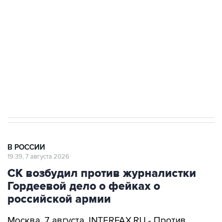
Беспилотные технологии и ИИ на службе у
электросетевых объектов и агрокомплексов
Социальная реклама, АНО «Национальные приоритеты».
ИНН 7725383515 Erid: F7NfYUJCUneVdwcydK6A
Аксенов сообщил о четвертом погибшем в
результате атаки ВСУ на Крым
В РОССИИ
19:39, 7 августа 2026
СК возбудил против журналистки
Гордеевой дело о фейках о
российской армии
Москва. 7 августа. INTERFAX.RU - Против