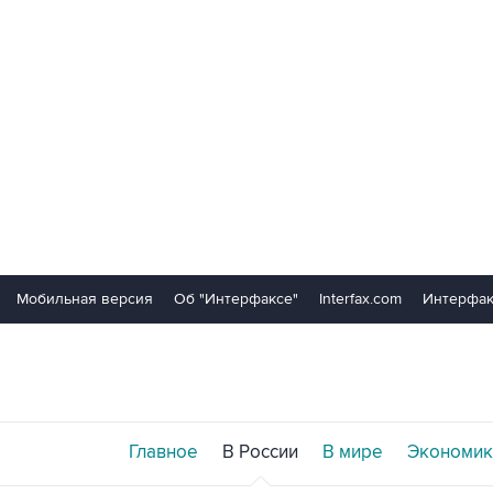
Мобильная версия
Об "Интерфаксе"
Interfax.com
Интерфак
Главное
В России
В мире
Экономик