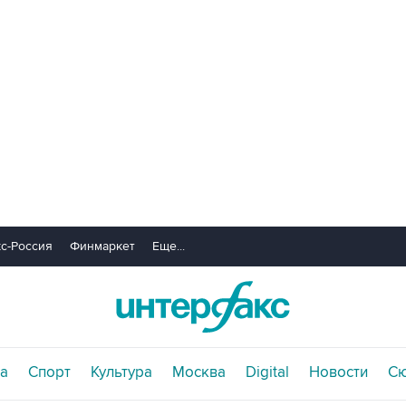
с-Россия
Финмаркет
Еще...
а
Спорт
Культура
Москва
Digital
Новости
С