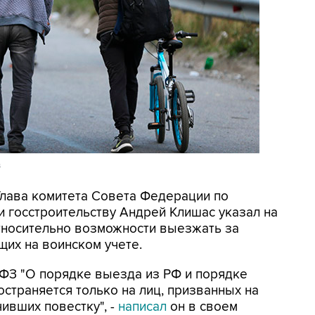
s
 Глава комитета Совета Федерации по
и госстроительству Андрей Клишас указал на
тносительно возможности выезжать за
щих на воинском учете.
с ФЗ "О порядке выезда из РФ и порядке
страняется только на лиц, призванных на
чивших повестку", -
написал
он в своем