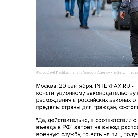
Фото: Davit Kachkachishvili/Anadolu Agency via Getty Image
Москва. 29 сентября. INTERFAX.RU -
конституционному законодательству 
расхождения в российских законах о
пределы страны для граждан, состоя
"Да, действительно, в соответствии 
въезда в РФ" запрет на выезд распро
военную службу, то есть на лиц, полу