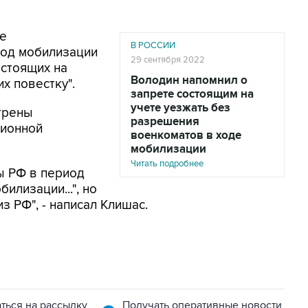
не
В РОССИИ
иод мобилизации
29 сентября 2022
остоящих на
Володин напомнил о
х повестку".
запрете состоящим на
учете уезжать без
трены
разрешения
ионной
военкоматов в ходе
мобилизации
Читать подробнее
ы РФ в период
илизации...", но
 РФ", - написал Клишас.
ться на рассылку
Получать оперативные новости