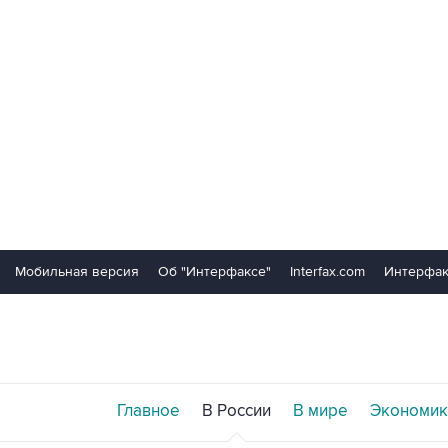
Мобильная версия
Об "Интерфаксе"
Interfax.com
Интерфак
Главное
В России
В мире
Экономик