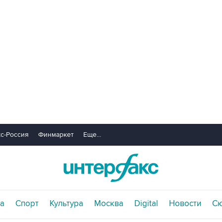
с-Россия
Финмаркет
Еще...
а
Спорт
Культура
Москва
Digital
Новости
С