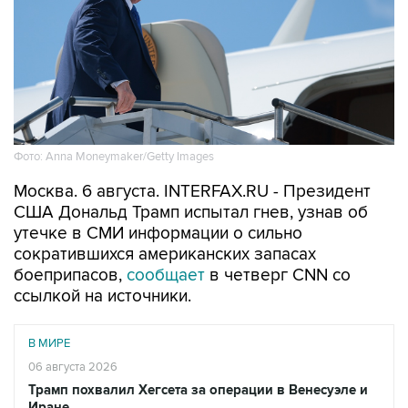
Фото: Anna Moneymaker/Getty Images
Москва. 6 августа. INTERFAX.RU - Президент
США Дональд Трамп испытал гнев, узнав об
утечке в СМИ информации о сильно
сократившихся американских запасах
боеприпасов,
сообщает
в четверг CNN со
ссылкой на источники.
В МИРЕ
06 августа 2026
Трамп похвалил Хегсета за операции в Венесуэле и
Иране