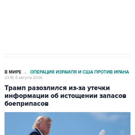
выходят на мировые рынки
Социальная реклама, АНО «Национальные приоритеты».
ИНН 7725383515 Erid: F7NfYUJCUneVdTRF8PRs
Число погибших при атаке БПЛА под
Геленджиком выросло до шести
В МИРЕ
ОПЕРАЦИЯ ИЗРАИЛЯ И США ПРОТИВ ИРАНА
→
23:18, 6 августа 2026
Трамп разозлился из-за утечки
информации об истощении запасов
боеприпасов