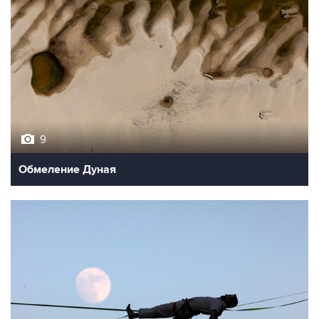
9
Обмеление Дуная