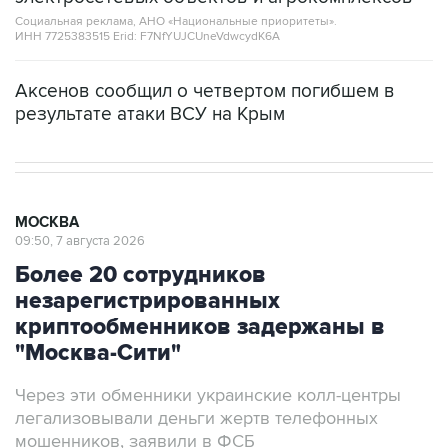
Социальная реклама, АНО «Национальные приоритеты».
ИНН 7725383515 Erid: F7NfYUJCUneVdwcydK6A
Аксенов сообщил о четвертом погибшем в
результате атаки ВСУ на Крым
МОСКВА
09:50, 7 августа 2026
Более 20 сотрудников
незарегистрированных
криптообменников задержаны в
"Москва-Сити"
Через эти обменники украинские колл-центры
легализовывали деньги жертв телефонных
мошенников, заявили в ФСБ