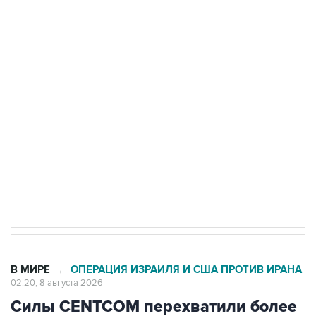
Росгвардии
Беспилотные технологии и ИИ на службе у
электросетевых объектов и агрокомплексов
Социальная реклама, АНО «Национальные приоритеты».
ИНН 7725383515 Erid: F7NfYUJCUneVdwcydK6A
Кабмин РФ разрешил до 1 июля 2027 года
импорт, выпуск и обращение бензина Евро 2,
Евро 3, Евро 4
В МИРЕ
ОПЕРАЦИЯ ИЗРАИЛЯ И США ПРОТИВ ИРАНА
→
02:20, 8 августа 2026
Силы CENTCOM перехватили более
50 торговых судов после
возобновления блокады Ирана