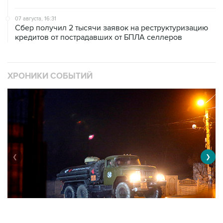
Сбер получил 2 тысячи заявок на реструктуризацию
кредитов от пострадавших от БПЛА селлеров
ХРОНИКИ СОБЫТИЙ
❮
❯
Военная операция на Украине
О