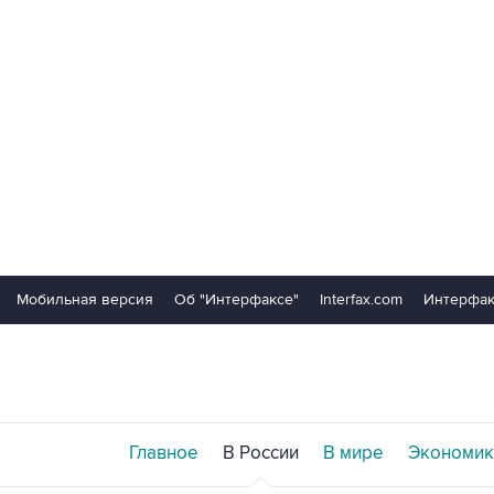
Мобильная версия
Об "Интерфаксе"
Interfax.com
Интерфак
Главное
В России
В мире
Экономик