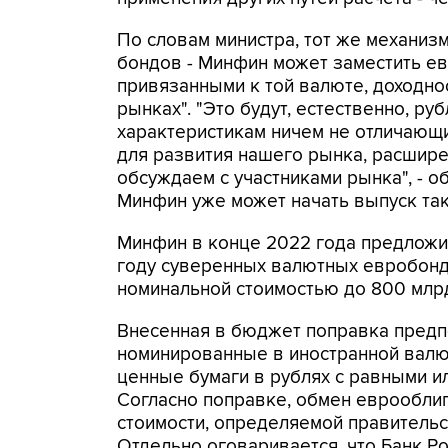
По словам министра, тот же механиз
бондов - Минфин может заместить ев
привязанными к той валюте, доходно
рынках". "Это будут, естественно, ру
характеристикам ничем не отличающи
для развития нашего рынка, расшире
обсуждаем с участниками рынка", - о
Минфин уже может начать выпуск так
Минфин в конце 2022 года предложи
году суверенных валютных евробонд
номинальной стоимостью до 800 млр
Внесенная в бюджет поправка предпо
номинированные в иностранной валют
ценные бумаги в рублях с равными и
Согласно поправке, обмен еврооблиг
стоимости, определяемой правительст
Отдельно оговаривается, что Банк Р