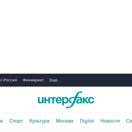
с-Россия
Финмаркет
Еще...
а
Спорт
Культура
Москва
Digital
Новости
С