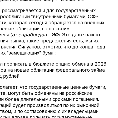
м рассматривается и для государственных
рооблигации "внутренними бумагами, ОФЗ,
сти, которая сегодня обращается на внешних
блевые облигации, но по своим
еся (
от евробондов - ИФ
). Это даже важно
ния рынка, такие предложения есть, мы их
бъяснил Силуанов, отметив, что до конца года
их "замещающих" бумаг.
л прописать в бюджете опцию обмена в 2023
ов на новые облигации федерального займа
д рублей.
лагает, что государственные ценные бумаги,
е, могут быть обменяны на российские
ли более длительными сроками погашения.
аций будет производиться по их рыночной
вом, и по согласованию с их владельцами.
оссии вправе получать государственные