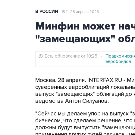
В РОССИИ
18:11, 28 апреля 2023
Минфин может нач
"замещающих" обл
Есть обновление от 10:25
→
Правкомиссия
евробондов
Москва. 28 апреля. INTERFAX.RU - 
суверенных еврооблигаций локальны
выпуск "замещающих" облигаций до к
ведомства Антон Силуанов.
"Сейчас мы делаем упор на выпуск "
бизнесом, что сделаем решение, что
должны будут выпустить "замещающие
применения других путей расчета - че