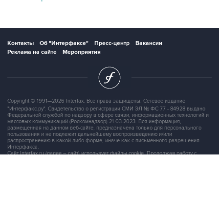
Контакты
Об "Интерфаксе"
Пресс-центр
Вакансии
Реклама на сайте
Мероприятия
Copyright © 1991—2026 Interfax. Все права защищены. Сетевое издание
"Интерфакс.ру". Свидетельство о регистрации СМИ ЭЛ № ФС 77 - 84928 выдано
Федеральной службой по надзору в сфере связи, информационных технологий и
массовых коммуникаций (Роскомнадзор) 21.03.2023. Вся информация,
размещенная на данном веб-сайте, предназначена только для персонального
пользования и не подлежит дальнейшему воспроизведению и/или
распространению в какой-либо форме, иначе как с письменного разрешения
Интерфакса.
Сайт Interfax.ru (далее – сайт) использует файлы cookie. Продолжая работу с
сайтом, Вы соглашаетесь на сбор и последующую
обработку файлов cookie
.
Адрес: Россия, 127006, Москва, 1-я Тверская-Ямская улица, дом 2, стр.1, тел.:
+7 (499) 250-98-40
, факс:
+7 (499) 250-97-27
Продукты информационной группы
"Интерфакс"
Информация о компаниях, товарах и людях