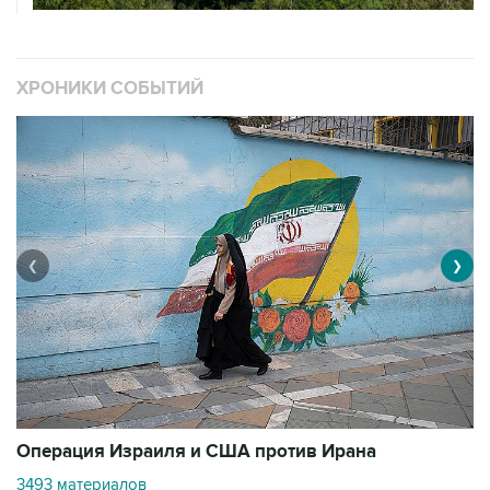
ХРОНИКИ СОБЫТИЙ
❮
❯
В
Операция Израиля и США против Ирана
1
3493 материалов