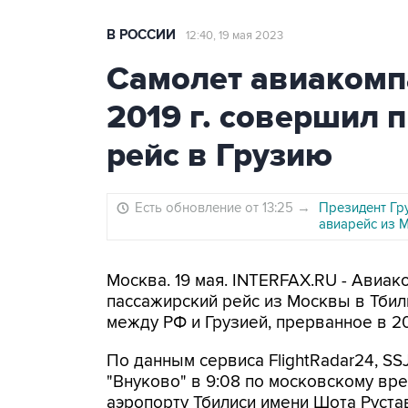
В РОССИИ
12:40, 19 мая 2023
Самолет авиакомп
2019 г. совершил 
рейс в Грузию
Есть обновление от 13:25
→
Президент Гр
авиарейс из 
Москва. 19 мая. INTERFAX.RU - Авиак
пассажирский рейс из Москвы в Тби
между РФ и Грузией, прерванное в 20
По данным сервиса FlightRadar24, SS
"Внуково" в 9:08 по московскому вре
аэропорту Тбилиси имени Шота Руставе