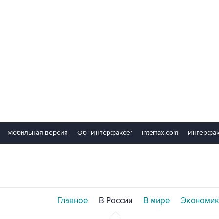
Мобильная версия
Об "Интерфаксе"
Interfax.com
Интерфак
Главное
В России
В мире
Экономик