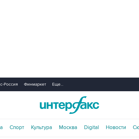
с-Россия
Финмаркет
Еще...
а
Спорт
Культура
Москва
Digital
Новости
С