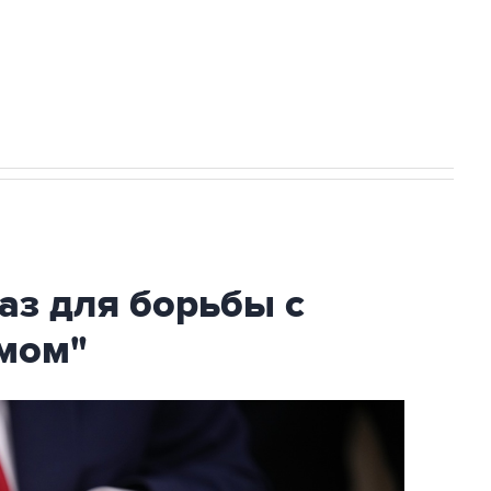
огибшем в результате атаки ВСУ на
аз для борьбы с
мом"