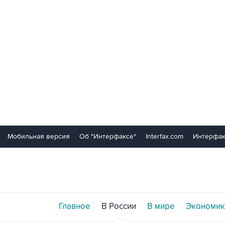
Мобильная версия
Об "Интерфаксе"
Interfax.com
Интерфак
Главное
В России
В мире
Экономик