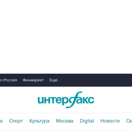
с-Россия
Финмаркет
Еще...
а
Спорт
Культура
Москва
Digital
Новости
С