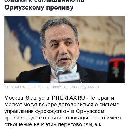
близки к соглашению по
Ормузскому проливу
Фото: Arun Kumar/ The India Today Group via Getty Images
Москва. 8 августа. INTERFAX.RU - Тегеран и
Маскат могут вскоре договориться о системе
управления судоходством в Ормузском
проливе, однако снятие блокады с него имеет
отношение не к этим переговорам, а к