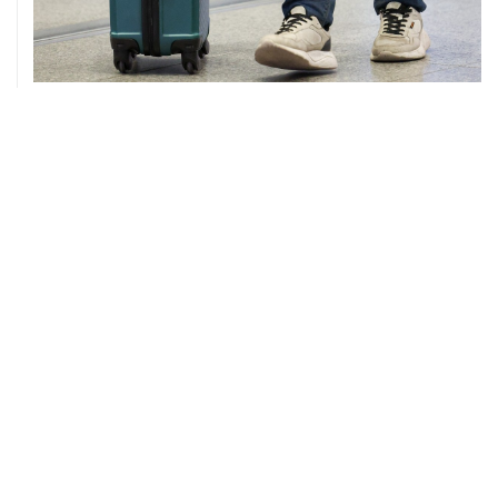
08 августа, 12:26
Пляжи в Геленджике закрыли из-за угрозы атаки
БПЛА
08 августа, 11:59
Возгорание на Ильском НПЗ из-за падения обломков
БПЛА ликвидировано
08 августа, 10:07
В Красноярском крае во время сплава по реке
пропала семья
08 августа, 09:22
Топливо в Севастополе в субботу поступит в продажу
на 13 АЗС сети "Атан"