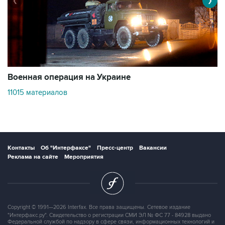
❮
❯
Военная операция на Украине
О
11015 материалов
3
Контакты
Об "Интерфаксе"
Пресс-центр
Вакансии
Реклама на сайте
Мероприятия
Copyright © 1991—2026 Interfax. Все права защищены. Сетевое издание
"Интерфакс.ру". Свидетельство о регистрации СМИ ЭЛ № ФС 77 - 84928 выдано
Федеральной службой по надзору в сфере связи, информационных технологий и