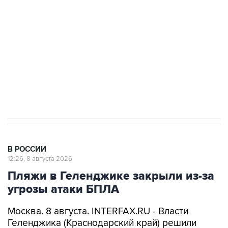
Беспилотные технологии и ИИ на службе у
электросетевых объектов и агрокомплексов
Социальная реклама, АНО «Национальные приоритеты».
ИНН 7725383515 Erid: F7NfYUJCUneVdwcydK6A
Кабмин РФ разрешил до 1 июля 2027 года
импорт, выпуск и обращение бензина Евро 2,
Евро 3, Евро 4
В РОССИИ
12:26, 8 августа 2026
Пляжи в Геленджике закрыли из-за
угрозы атаки БПЛА
Москва. 8 августа. INTERFAX.RU - Власти
Геленджика (Краснодарский край) решили