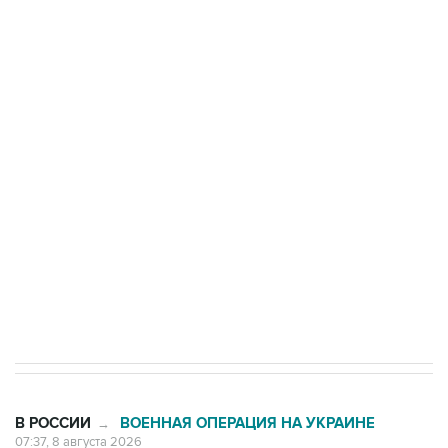
ФСБ сообщила о задержании в Приморье
подростков, готовивших теракт на объекте
Росгвардии
Беспилотные технологии и ИИ на службе у
электросетевых объектов и агрокомплексов
Социальная реклама, АНО «Национальные приоритеты».
ИНН 7725383515 Erid: F7NfYUJCUneVdwcydK6A
Кабмин РФ разрешил до 1 июля 2027 года
импорт, выпуск и обращение бензина Евро 2,
Евро 3, Евро 4
В РОССИИ
ВОЕННАЯ ОПЕРАЦИЯ НА УКРАИНЕ
→
07:37, 8 августа 2026
Возгорание на Ильском НПЗ