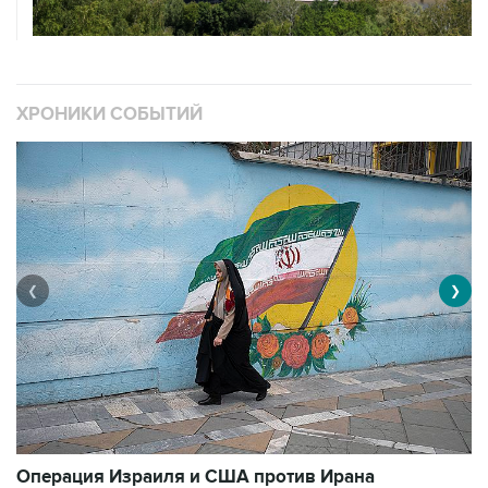
ХРОНИКИ СОБЫТИЙ
❮
❯
В
Операция Израиля и США против Ирана
1
3493 материалов