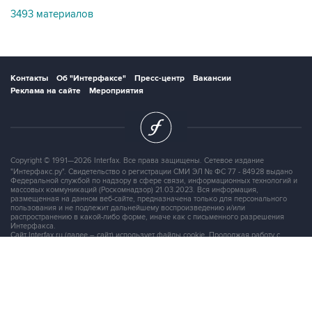
Контакты
Об "Интерфаксе"
Пресс-центр
Вакансии
Реклама на сайте
Мероприятия
Copyright © 1991—2026 Interfax. Все права защищены. Сетевое издание
"Интерфакс.ру". Свидетельство о регистрации СМИ ЭЛ № ФС 77 - 84928 выдано
Федеральной службой по надзору в сфере связи, информационных технологий и
массовых коммуникаций (Роскомнадзор) 21.03.2023. Вся информация,
размещенная на данном веб-сайте, предназначена только для персонального
пользования и не подлежит дальнейшему воспроизведению и/или
распространению в какой-либо форме, иначе как с письменного разрешения
Интерфакса.
Сайт Interfax.ru (далее – сайт) использует файлы cookie. Продолжая работу с
сайтом, Вы соглашаетесь на сбор и последующую
обработку файлов cookie
.
Адрес: Россия, 127006, Москва, 1-я Тверская-Ямская улица, дом 2, стр.1, тел.:
+7 (499) 250-98-40
, факс:
+7 (499) 250-97-27
Продукты информационной группы
"Интерфакс"
Информация о компаниях, товарах и людях
СПАРК