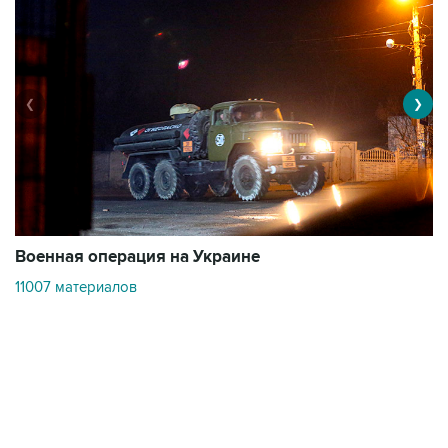
❮
❯
Военная операция на Украине
О
11007 материалов
3
Контакты
Об "Интерфаксе"
Пресс-центр
Вакансии
Реклама на сайте
Мероприятия