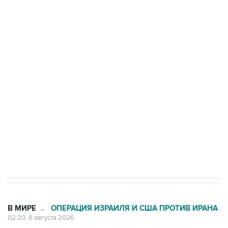
ФСБ сообщила о задержании в Приморье
подростков, готовивших теракт на объекте
Росгвардии
Беспилотные технологии и ИИ на службе у
электросетевых объектов и агрокомплексов
Социальная реклама, АНО «Национальные приоритеты».
ИНН 7725383515 Erid: F7NfYUJCUneVdwcydK6A
Кабмин РФ разрешил до 1 июля 2027 года
импорт, выпуск и обращение бензина Евро 2,
Евро 3, Евро 4
В МИРЕ
ОПЕРАЦИЯ ИЗРАИЛЯ И США ПРОТИВ ИРАНА
→
02:20, 8 августа 2026