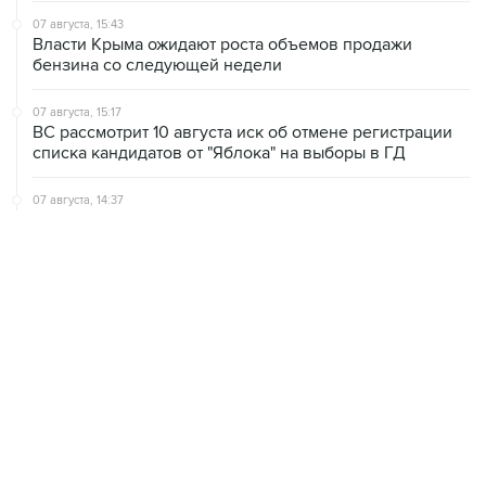
07 августа, 15:43
Власти Крыма ожидают роста объемов продажи
бензина со следующей недели
07 августа, 15:17
ВС рассмотрит 10 августа иск об отмене регистрации
списка кандидатов от "Яблока" на выборы в ГД
07 августа, 14:37
Саудовская Аравия, Турция и Пакистан подписали
оборонное соглашение
07 августа, 14:29
"Яблоку" не удалось оспорить отказ в регистрации на
выборах в парламент Петербурга
ХРОНИКИ СОБЫТИЙ