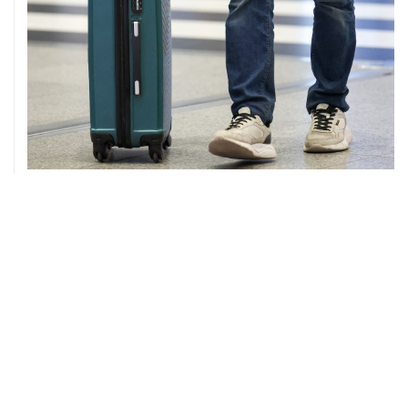
08 августа, 12:26
Пляжи в Геленджике закрыли из-за угрозы атаки
БПЛА
08 августа, 11:59
Возгорание на Ильском НПЗ из-за падения обломков
БПЛА ликвидировано
08 августа, 10:07
В Красноярском крае во время сплава по реке
пропала семья