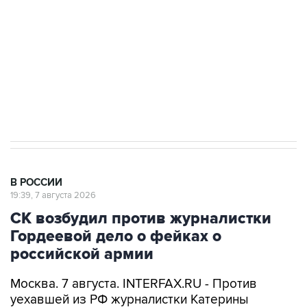
Социальная реклама, АНО «Национальные приоритеты».
ИНН 7725383515 Erid: F7NfYUJCUneVdwcydK6A
Аксенов сообщил о четвертом погибшем в
результате атаки ВСУ на Крым
В РОССИИ
19:39, 7 августа 2026
СК возбудил против журналистки
Гордеевой дело о фейках о
российской армии
Москва. 7 августа. INTERFAX.RU - Против
уехавшей из РФ журналистки Катерины
Гордеевой (
признана иноагентом
) возбуждено
дело о распространении дезинформации о