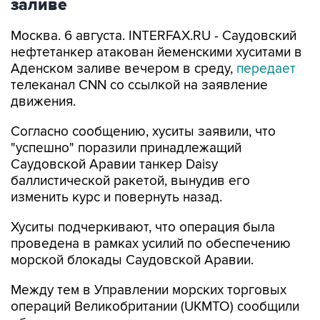
Москва. 6 августа. INTERFAX.RU - Саудовский
нефтетанкер атакован йеменскими хуситами в
Аденском заливе вечером в среду,
передает
телеканал CNN со ссылкой на заявление
движения.
Согласно сообщению, хуситы заявили, что
"успешно" поразили принадлежащий
Саудовской Аравии танкер Daisy
баллистической ракетой, вынудив его
изменить курс и повернуть назад.
Хуситы подчеркивают, что операция была
проведена в рамках усилий по обеспечению
морской блокады Саудовской Аравии.
Между тем в Управлении морских торговых
операций Великобритании (UKMTO) сообщили
об инциденте, связанном с громким взрывом в
непосредственной близости от танкера в 95