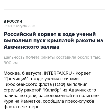
В РОССИИ
05:04, 6 августа 2026
Российский корвет в ходе учений
выполнил пуск крылатой ракеты из
Авачинского залива
Дальность полета ракеты составила около 1 тыс.
300 км
Москва. 6 августа. INTERFAX.RU - Корвет
"Гремящий" в ходе учения с силами
Тихоокеанского флота (ТОФ) выполнил
стрельбу ракетой "Калибр" из Авачинского
залива по цели, расположенной на полигоне
Кура на Камчатке, сообщила пресс-служба
флота в четверг.
"В расчетное время ракета успешно поразила