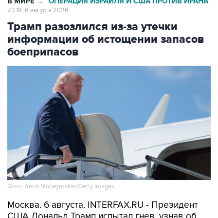
В МИРЕ
ОПЕРАЦИЯ ИЗРАИЛЯ И США ПРОТИВ ИРАНА
→
23:18, 6 августа 2026
Трамп разозлился из-за утечки
информации об истощении запасов
боеприпасов
Фото: Anna Moneymaker/Getty Images
Москва. 6 августа. INTERFAX.RU - Президент
США Дональд Трамп испытал гнев, узнав об