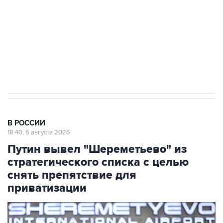
выходят на мировые рынки
Социальная реклама, АНО «Национальные приоритеты».
ИНН 7725383515 Erid: F7NfYUJCUneVdTRF8PRs
Аксенов сообщил о четвертом погибшем в
результате атаки ВСУ на Крым
В РОССИИ
18:40, 6 августа 2026
Путин вывел "Шереметьево" из
стратегического списка с целью
снять препятствие для
приватизации