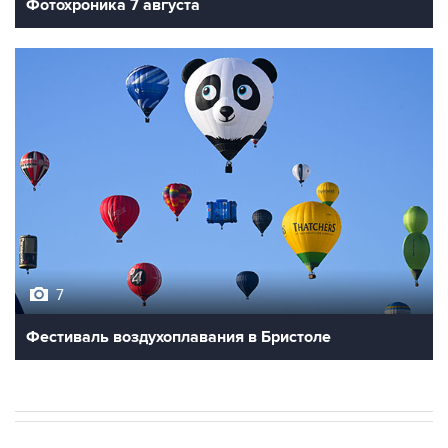
Фотохроника 7 августа
7
Фестиваль воздухоплавания в Бристоле