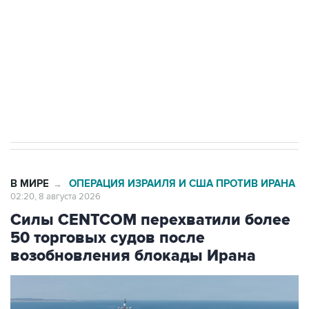
электросетевых объектов и агрокомплексов
Социальная реклама, АНО «Национальные приоритеты».
ИНН 7725383515 Erid: F7NfYUJCUneVdwcydK6A
Кабмин РФ разрешил до 1 июля 2027 года
импорт, выпуск и обращение бензина Евро 2,
Евро 3, Евро 4
В МИРЕ
ОПЕРАЦИЯ ИЗРАИЛЯ И США ПРОТИВ ИРАНА
→
02:20, 8 августа 2026
Силы CENTCOM перехватили более
50 торговых судов после
возобновления блокады Ирана