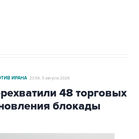
ехнологии выходят на мировые рынки
НН 7725383515 Erid: F7NfYUJCUneVdTRF8PRs
с Ираном начнутся в понедельник
ОТИВ ИРАНА
23:56, 5 августа 2026
ехватили 48 торговых
бновления блокады