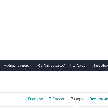
Мобильная версия
Об "Интерфаксе"
Interfax.com
Интерфак
Главное
В России
В мире
Экономик