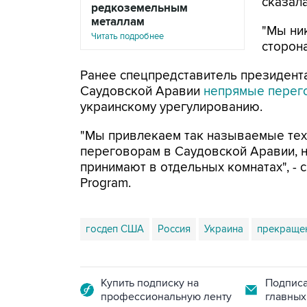
сказал
редкоземельным
металлам
"Мы ник
Читать подробнее
сторона
Ранее спецпредставитель президента
Саудовской Аравии
непрямые перег
украинскому урегулированию.
"Мы привлекаем так называемые тех
переговорам в Саудовской Аравии, н
принимают в отдельных комнатах", - 
Program.
госдеп США
Россия
Украина
прекраще
Купить подписку на
Подписа
профессиональную ленту
главных