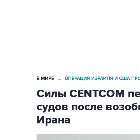
Как российские медицинские т
Социальная реклама, АНО «Национальные приоритеты».
И
Трамп заявил, что переговоры 
В МИРЕ
ОПЕРАЦИЯ ИЗРАИЛЯ И США ПР
→
Силы CENTCOM пер
судов после возо
Ирана