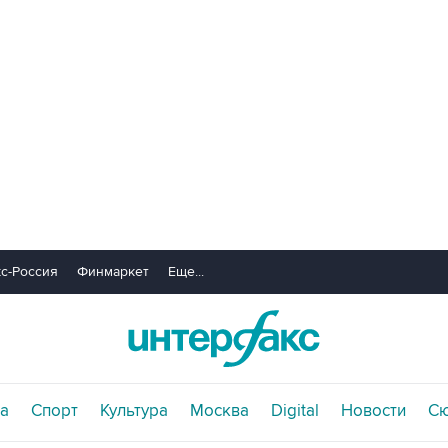
с-Россия
Финмаркет
Еще...
а
Спорт
Культура
Москва
Digital
Новости
С