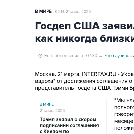
В МИРЕ
05:14, 21 марта 2025
Госдеп США заявил
как никогда близк
Есть обновление от 07:30
→
Что случилось
Москва. 21 марта. INTERFAX.RU - Укра
вздоха" от достижения соглашения о
представитель госдепа США Тэмми Б
"Мы нах
В МИРЕ
полног
21 марта 2025
говори
Трамп заявил о скором
месяцев
подписании соглашения
положит
с Киевом по