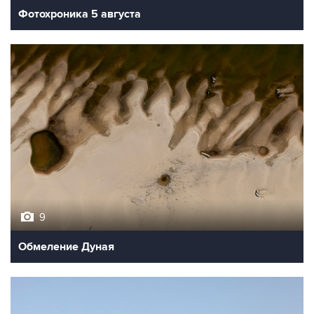
9
Обмеление Дуная