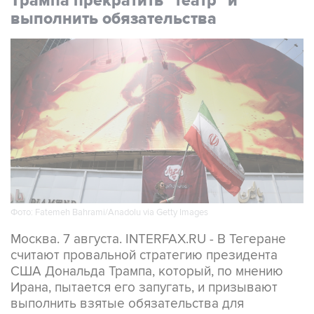
Фото: Fatemeh Bahrami/Anadolu via Getty Images
Москва. 7 августа. INTERFAX.RU - В Тегеране
считают провальной стратегию президента
США Дональда Трампа, который, по мнению
Ирана, пытается его запугать, и призывают
выполнить взятые обязательства для
урегулирования конфликта, заявил спикер
иранского парламента Мохаммад Багер