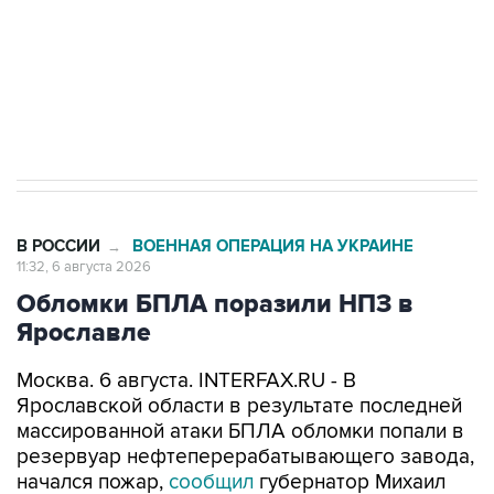
Социальная реклама, АНО «Национальные приоритеты».
ИНН 7725383515 Erid: F7NfYUJCUneVdTRF8PRs
Трамп заявил, что переговоры с Ираном
начнутся в понедельник
В РОССИИ
ВОЕННАЯ ОПЕРАЦИЯ НА УКРАИНЕ
→
11:32, 6 августа 2026
Обломки БПЛА поразили НПЗ в
Ярославле
Москва. 6 августа. INTERFAX.RU - В
Ярославской области в результате последней
массированной атаки БПЛА обломки попали в
резервуар нефтеперерабатывающего завода,
начался пожар,
сообщил
губернатор Михаил