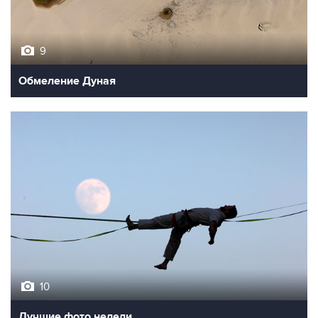
9
Обмеление Дуная
10
Лучшие фото недели