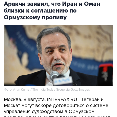
Аракчи заявил, что Иран и Оман
близки к соглашению по
Ормузскому проливу
Фото: Arun Kumar/ The India Today Group via Getty Images
Москва. 8 августа. INTERFAX.RU - Тегеран и
Маскат могут вскоре договориться о системе
управления судоходством в Ормузском