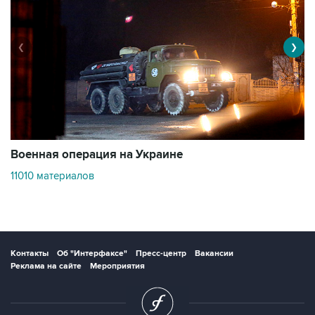
❮
❯
Военная операция на Украине
О
11010 материалов
3
Контакты
Об "Интерфаксе"
Пресс-центр
Вакансии
Реклама на сайте
Мероприятия