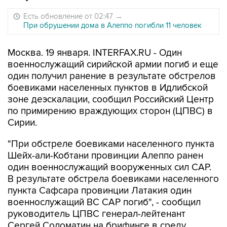
Есть обновление от 02:47
→
При обрушении дома в Алеппо погибли 11 человек
Москва. 19 января. INTERFAX.RU - Один
военнослужащий сирийской армии погиб и еще
один получил ранение в результате обстрелов
боевиками населенных пунктов в Идлибской
зоне деэскалации, сообщил Российский Центр
по примирению враждующих сторон (ЦПВС) в
Сирии.
"При обстреле боевиками населенного пункта
Шейх-али-Кобтани провинции Алеппо ранен
один военнослужащий вооруженных сил САР.
В результате обстрела боевиками населенного
пункта Сафсара провинции Латакия один
военнослужащий ВС САР погиб", - сообщил
руководитель ЦПВС генерал-лейтенант
Сергей Соломатин на брифинге в среду.