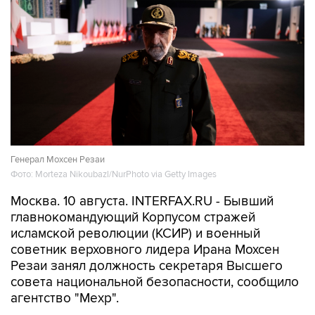
Генерал Мохсен Резаи
Фото: Morteza Nikoubazl/NurPhoto via Getty Images
Москва. 10 августа. INTERFAX.RU - Бывший
главнокомандующий Корпусом стражей
исламской революции (КСИР) и военный
советник верховного лидера Ирана Мохсен
Резаи занял должность секретаря Высшего
совета национальной безопасности, сообщило
агентство "Мехр".