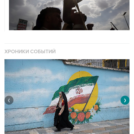
ХРОНИКИ СОБЫТИЙ
❮
❯