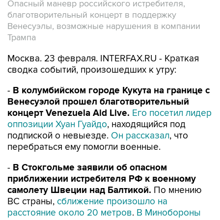
Опасный маневр российского истребителя,
благотворительный концерт в поддержку
Венесуэлы, возможные нарушения в компании
Трампа
Москва. 23 февраля. INTERFAX.RU - Краткая
сводка событий, произошедших к утру:
-
В колумбийском городе Кукута на границе с
Венесуэлой прошел благотворительный
концерт Venezuela Aid Live.
Его посетил лидер
оппозиции Хуан Гуайдо
, находящийся под
подпиской о невыезде.
Он рассказал
, что
перебраться ему помогли военные.
-
В Стокгольме заявили об опасном
приближении истребителя РФ к военному
самолету Швеции над Балтикой.
По мнению
ВС страны,
сближение произошло на
расстояние около 20 метров
.
В Минобороны