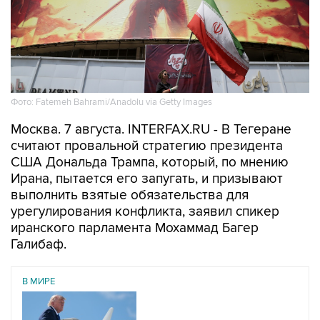
Фото: Fatemeh Bahrami/Anadolu via Getty Images
Москва. 7 августа. INTERFAX.RU - В Тегеране
считают провальной стратегию президента
США Дональда Трампа, который, по мнению
Ирана, пытается его запугать, и призывают
выполнить взятые обязательства для
урегулирования конфликта, заявил спикер
иранского парламента Мохаммад Багер
Галибаф.
В МИРЕ