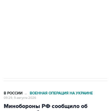
области подверглось атаке БПЛА
Беспилотные технологии и ИИ на службе у
электросетевых объектов и агрокомплексов
Социальная реклама, АНО «Национальные приоритеты».
ИНН 7725383515 Erid: F7NfYUJCUneVdwcydK6A
Кабмин РФ разрешил до 1 июля 2027 года
импорт, выпуск и обращение бензина Евро 2,
Евро 3, Евро 4
В РОССИИ
ВОЕННАЯ ОПЕРАЦИЯ НА УКРАИНЕ
→
09:29, 9 августа 2026
Минобороны РФ сообщило об
ударах по объектам в украинских
портах и в Одесской области