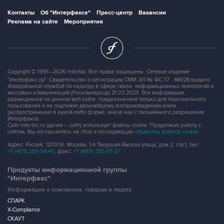
Реклама на сайте
Мероприятия
Copyright © 1991—2026 Interfax. Все права защищены. Сетевое издание
"Интерфакс.ру". Свидетельство о регистрации СМИ ЭЛ № ФС 77 - 84928 выдано
Федеральной службой по надзору в сфере связи, информационных технологий и
массовых коммуникаций (Роскомнадзор) 21.03.2023. Вся информация,
размещенная на данном веб-сайте, предназначена только для персонального
пользования и не подлежит дальнейшему воспроизведению и/или
распространению в какой-либо форме, иначе как с письменного разрешения
Интерфакса.
Сайт Interfax.ru (далее – сайт) использует файлы cookie. Продолжая работу с
сайтом, Вы соглашаетесь на сбор и последующую
обработку файлов cookie
.
Адрес: Россия, 127006, Москва, 1-я Тверская-Ямская улица, дом 2, стр.1, тел.:
+7 (499) 250-98-40
, факс:
+7 (499) 250-97-27
Продукты информационной группы
"Интерфакс"
Информация о компаниях, товарах и людях
СПАРК
X-Compliance
СКАУТ
Маркер
АСТРА