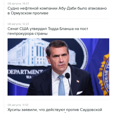
в Ормузском проливе
08 августа, 12:23
Сенат США утвердил Тодда Бланша на пост
генпрокурора страны
08 августа, 11:53
Хуситы заявили, что действуют против Саудовской
Аравии для снятия блокады с Йемена