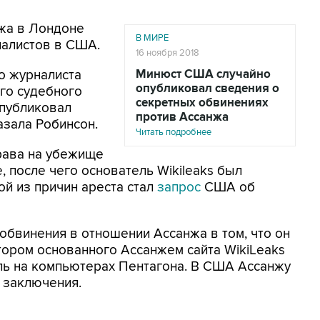
нжа в Лондоне
В МИРЕ
налистов в США.
16 ноября 2018
го журналиста
Минюст США случайно
опубликовал сведения о
го судебного
секретных обвинениях
опубликовал
против Ассанжа
азала Робинсон.
Читать подробнее
рава на убежище
 после чего основатель Wikileaks был
й из причин ареста стал
запрос
США об
бвинения в отношении Ассанжа в том, что он
ором основанного Ассанжем сайта WikiLeaks
оль на компьютерах Пентагона. В США Ассанжу
о заключения.