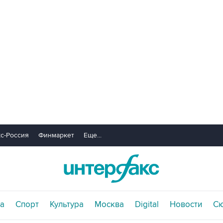
с-Россия
Финмаркет
Еще...
а
Спорт
Культура
Москва
Digital
Новости
С