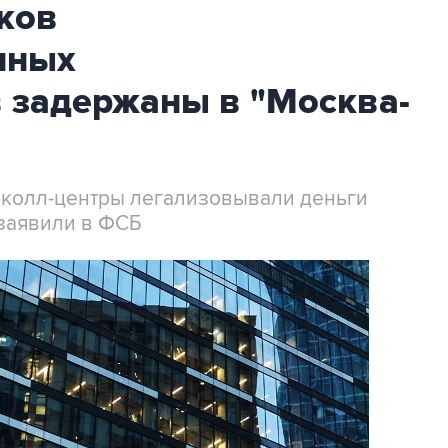
ков
нных
 задержаны в "Москва-
 колл-центры легализовывали деньги
заявили в ФСБ