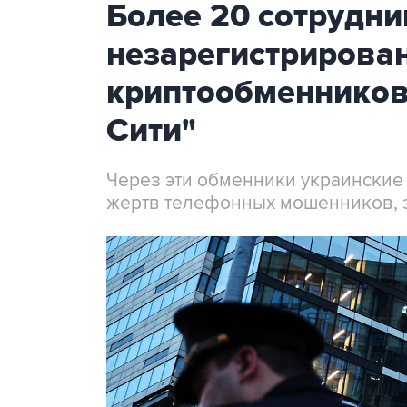
Более 20 сотрудни
незарегистрирова
криптообменников
Сити"
Через эти обменники украинские
жертв телефонных мошенников, 