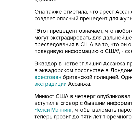
Она также отметила, что арест Асса
создает опасный прецедент для жур
"Этот прецедент означает, что любо
могут экстрадировать для дальнейше
преследования в США за то, что он 
правдивую информацию о США", - ск
Эквадор в четверг лишил Ассанжа п
в эквадорском посольстве в Лондоне,
арестован
британской полицией. Одно
экстрадиции
Ассанжа.
Минюст США в четверг опубликовал о
вступил в сговор с бывшим информат
Челси Мэннинг
, чтобы взломать пар
теперь грозит до пяти лет тюремног