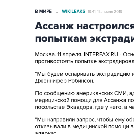
В МИРЕ
WIKILEAKS
→
18:41, 11 апреля 2019
Ассанж настроился
попыткам экстрад
Москва. 11 апреля. INTERFAX.RU - О
противостоять попытке экстрадирова
"Мы будем оспаривать экстрадицию и 
Дженнифер Робинсон.
По сообщению американских СМИ, адв
медицинской помощи для Ассанжа по
посольстве Эквадора, где у него, в ч
"Мы направили запрос, чтобы ему о
отказывали в медицинской помощи в 
адвокат.