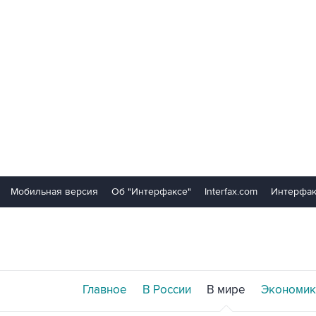
Мобильная версия
Об "Интерфаксе"
Interfax.com
Интерфак
Главное
В России
В мире
Экономик