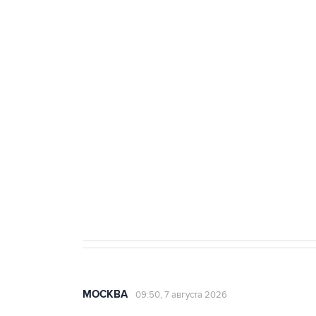
тыла Минобороны
ФСБ сообщила о задержании в 
теракт на объекте Росгвардии
Как российские медицинские т
Социальная реклама, АНО «Национальные приоритеты».
И
Аксенов сообщил о четвертом п
Крым
МОСКВА
09:50, 7 августа 2026