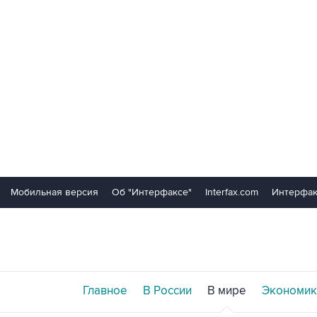
Мобильная версия
Об "Интерфаксе"
Interfax.com
Интерфак
Главное
В России
В мире
Экономик