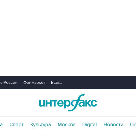
с-Россия
Финмаркет
Еще...
а
Спорт
Культура
Москва
Digital
Новости
С