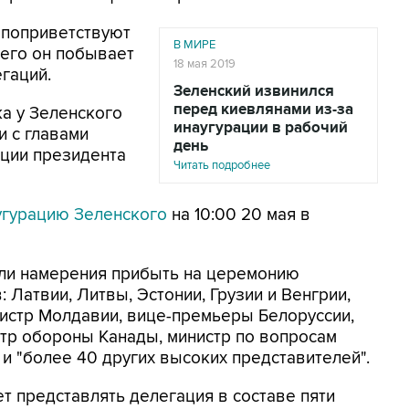
а поприветствуют
В МИРЕ
чего он побывает
18 мая 2019
гаций.
Зеленский извинился
перед киевлянами из-за
а у Зеленского
инаугурации в рабочий
 с главами
день
ации президента
Читать подробнее
угурацию Зеленского
на 10:00 20 мая в
ли намерения прибыть на церемонию
 Латвии, Литвы, Эстонии, Грузии и Венгрии,
истр Молдавии, вице-премьеры Белоруссии,
стр обороны Канады, министр по вопросам
 "более 40 других высоких представителей".
т представлять делегация в составе пяти