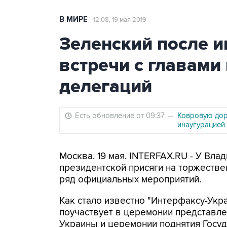
В МИРЕ
12:08, 19 мая 2019
Зеленский после и
встречи с главами
делегаций
Есть обновление от 09:37
→
Ковровую дор
инаугурацией
Москва. 19 мая. INTERFAX.RU - У Вла
президентской присяги на торжеств
ряд официальных мероприятий.
Как стало известно "Интерфаксу-Укра
поучаствует в церемонии представл
Украины и церемонии поднятия Госуд