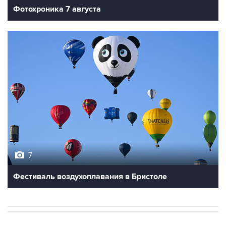
Фотохроника 7 августа
7
Фестиваль воздухоплавания в Бристоле