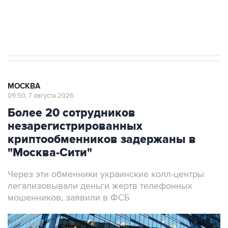
Аксенов сообщил о четвертом погибшем в
результате атаки ВСУ на Крым
МОСКВА
09:50, 7 августа 2026
Более 20 сотрудников
незарегистрированных
криптообменников задержаны в
"Москва-Сити"
Через эти обменники украинские колл-центры
легализовывали деньги жертв телефонных
мошенников, заявили в ФСБ