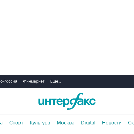
с-Россия
Финмаркет
Еще...
а
Спорт
Культура
Москва
Digital
Новости
С