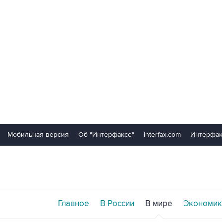
Мобильная версия
Об "Интерфаксе"
Interfax.com
Интерфак
Главное
В России
В мире
Экономик