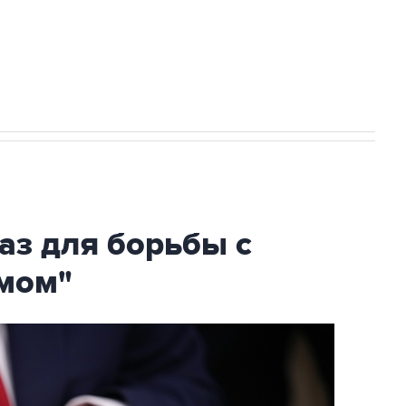
огибшем в результате атаки ВСУ на
аз для борьбы с
мом"