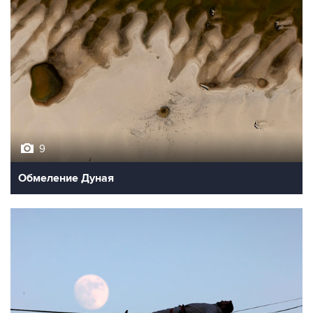
9
Обмеление Дуная