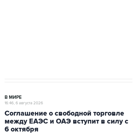
одних руках все службы тыла Минобороны
Как российские медицинские технологии
выходят на мировые рынки
Социальная реклама, АНО «Национальные приоритеты».
ИНН 7725383515 Erid: F7NfYUJCUneVdTRF8PRs
Трамп заявил, что переговоры с Ираном
начнутся в понедельник
В МИРЕ
16:46, 6 августа 2026
Соглашение о свободной торговле
между ЕАЭС и ОАЭ вступит в силу с
6 октября