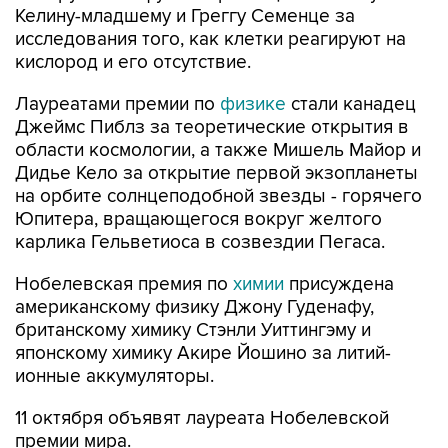
кислород и его отсутствие.
Лауреатами премии по
физике
стали канадец
Джеймс Пиблз за теоретические открытия в
области космологии, а также Мишель Майор и
Дидье Кело за открытие первой экзопланеты
на орбите солнцеподобной звезды - горячего
Юпитера, вращающегося вокруг желтого
карлика Гельветиоса в созвездии Пегаса.
Нобелевская премия по
химии
присуждена
американскому физику Джону Гуденафу,
британскому химику Стэнли Уиттингэму и
японскому химику Акире Йошино за литий-
ионные аккумуляторы.
11 октября объявят лауреата Нобелевской
премии мира.
Вручать Нобелевские медали будут 10 декабря