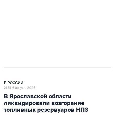
Как российские медицинские технологии
выходят на мировые рынки
Социальная реклама, АНО «Национальные приоритеты».
ИНН 7725383515 Erid: F7NfYUJCUneVdTRF8PRs
Аксенов сообщил о четвертом погибшем в
результате атаки ВСУ на Крым
В РОССИИ
21:51, 6 августа 2026
В Ярославской области
ликвидировали возгорание
топливных резервуаров НПЗ
Москва. 6 августа. INTERFAX.RU - Губернатор