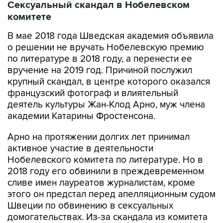
В мае 2018 года Шведская академия объявила
о решении не вручать Нобелевскую премию
по литературе в 2018 году, а перенести ее
вручение на 2019 год. Причиной послужил
крупный скандал, в центре которого оказался
французский фотограф и влиятельный
деятель культуры Жан-Клод Арно, муж члена
академии Катарины Фростенсона.
Арно на протяжении долгих лет принимал
активное участие в деятельности
Нобелевского комитета по литературе. Но в
2018 году его обвинили в преждевременном
сливе имен лауреатов журналистам, кроме
этого он предстал перед апелляционным судом
Швеции по обвинению в сексуальных
домогательствах. Из-за скандала из комитета
ушли Фростенсон и секретарь Шведской
академии Сара Даниус. В связи с этим делом