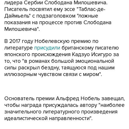
лидера Сербии Слободана Милошевича.
Писатель посвятил ему эссе "Таблас-де-
Даймьель" с подзаголовком "ложные
показания на процессе против Слободана
Милошевича".
В 2017 году Нобелевскую премию по
литературе
присудили
британскому писателю
японского происхождения Кадзуо Исигуро за
то, что "в романах большой эмоциональной
силы раскрыл бездну, таящуюся под нашим
иллюзорным чувством связи с миром".
Основатель премии Альфред Нобель завещал,
чтобы награда присуждалась автору "наиболее
значительного литературного произведения
идеалистической направленности".
Сексуальный скандал в Нобелевском
комитете