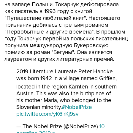
на западе Польши. Токарчук дебютировала
как писатель в 1993 году с книгой
"Путешествие любителей книг". Настоящего
признания добилась с третьим романом
"Первобытные и другие времена". В прошлом
году Токарчук первой из польских писательниц
получила международную Букеровскую
премию за роман "Бегуны". Она является
лауреатом и других литературных премий.
2019 Literature Laureate Peter Handke
was born 1942 in a village named Griffen,
located in the region Kärnten in southern
Austria. This was also the birthplace of
his mother Maria, who belonged to the
Slovenian minority.
#NobelPrize
pic.twitter.com/yK6lrKj9sv
— The Nobel Prize (@NobelPrize)
10