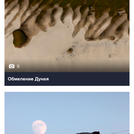
9
Обмеление Дуная