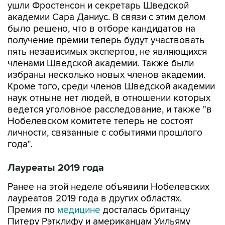
было решено, что в отборе кандидатов на
получение премии теперь будут участвовать
пять независимых экспертов, не являющихся
членами Шведской академии. Также были
избраны несколько новых членов академии.
Кроме того, среди членов Шведской академии
наук отныне нет людей, в отношении которых
ведется уголовное расследование, и также "в
Нобелевском комитете теперь не состоят
личности, связанные с событиями прошлого
года".
Лауреаты 2019 года
Ранее на этой неделе объявили Нобелевских
лауреатов 2019 года в других областях.
Премия по
медицине
досталась британцу
Питеру Рэтклифу и американцам Уильяму
Келину-младшему и Греггу Семенце за
исследования того, как клетки реагируют на