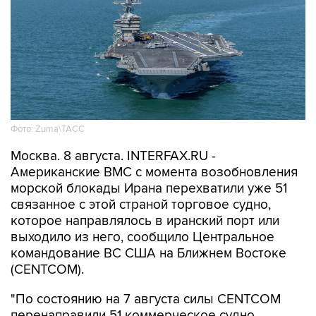
Фото: Zuma\ТАСС
Москва. 8 августа. INTERFAX.RU -
Американские ВМС с момента возобновления
морской блокады Ирана перехватили уже 51
связанное с этой страной торговое судно,
которое направлялось в иранский порт или
выходило из него, сообщило Центральное
командование ВС США на Ближнем Востоке
(CENTCOM).
"По состоянию на 7 августа силы CENTCOM
перенаправили 51 коммерческое судно,
вывели из строя два и провели досмотр еще